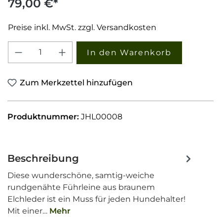
79,00 €*
Preise inkl. MwSt. zzgl. Versandkosten
Produkt Anzahl: Gib den gewünschten W
In den Warenkorb
Zum Merkzettel hinzufügen
Produktnummer:
JHL00008
Beschreibung
Diese wunderschöne, samtig-weiche
rundgenähte Führleine aus braunem
Elchleder ist ein Muss für jeden Hundehalter!
Mit einer…
Mehr