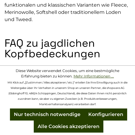
funktionalen und klassischen Varianten wie Fleece,
Merinowolle, Softshell oder traditionellem Loden
und Tweed.
FAQ zu jagdlichen
Kopfbedeckungen
Welche Kopfbedeckung eignet sich für
Diese Website verwendet Cookies, um eine bestmögliche
den Winter bei der Jagd?
Erfahrung bieten zu können.
Mehr Informationen ...
Mit Klick auf „[Zustimmen / Alles akzeptieren / etc.]“ erteilen Sie Ihre Einwilligung auch in die
Weitergabe über Ihr Verhalten in unserem Shop an unseren Partner, die shopware AG
Für kalte Temperaturen sind gefütterte
(Ebbinghoff 10, 48624 Schöppingen, Deutschland), die diese Daten Ihnen nicht persönlich
Jagdmützen oder Beanies aus Materialien wie Wolle
zuordnen kann, sie aber zu eigenen Zwecken (z.B. Produktverbesserungen,
oder Fleece ideal. Modelle mit Windstopper- oder
Marktverhaltensanalysen) verarbeiten darf.
Membran-Technologie schützen zusätzlich vor
Nur technisch notwendige
Konfigurieren
kaltem Wind und sorgen dafür, dass du auch bei
langen Ansitzen warm bleibst.
Alle Cookies akzeptieren