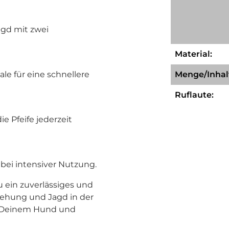
agd mit zwei
Material:
le für eine schnellere
Menge/Inhal
Ruflaute:
e Pfeife jederzeit
bei intensiver Nutzung.
 ein zuverlässiges und
iehung und Jagd in der
t Deinem Hund und