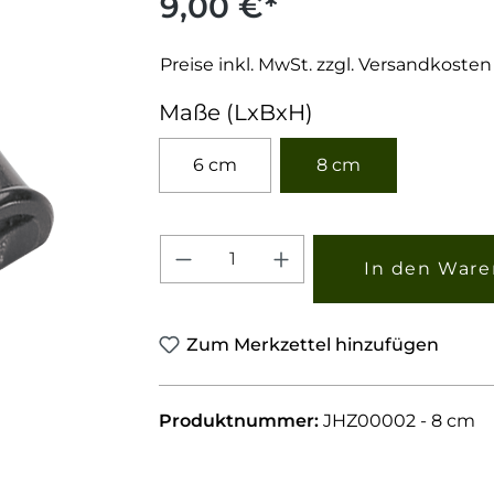
9,00 €*
Preise inkl. MwSt. zzgl. Versandkosten
auswählen
Maße (LxBxH)
6 cm
8 cm
Produkt Anzahl: Gib den 
In den Ware
Zum Merkzettel hinzufügen
Produktnummer:
JHZ00002 - 8 cm