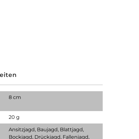
eiten
8 cm
20 g
Ansitzjagd
, Baujagd
, Blattjagd
,
Bockjagd
, Drückjagd
, Fallenjagd
,