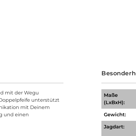
Besonderh
agd mit der Wegu
Maße
 Doppelpfeife unterstützt
(LxBxH):
nikation mit Deinem
ng und einen
Gewicht:
Jagdart: