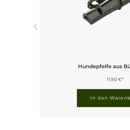
Hundepfeife aus Bü
11,90 €*
In den Waren