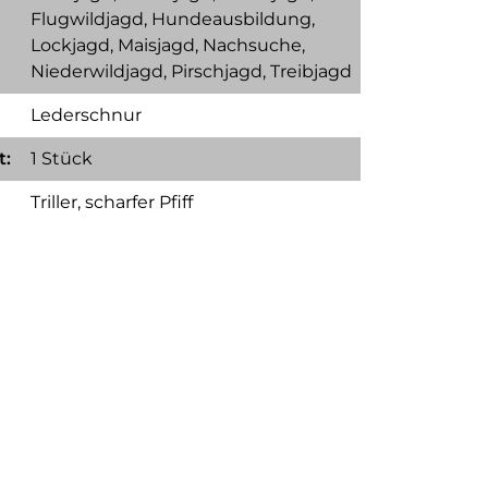
Flugwildjagd
, Hundeausbildung
,
Lockjagd
, Maisjagd
, Nachsuche
,
Niederwildjagd
, Pirschjagd
, Treibjagd
Lederschnur
t:
1 Stück
Triller
, scharfer Pfiff