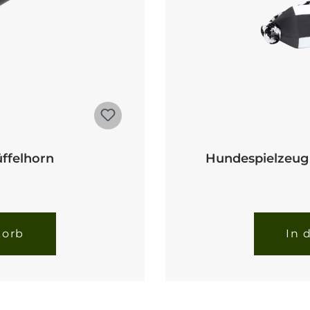
ffelhorn
Hundespielzeug
korb
In 