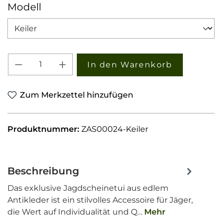
auswählen
Modell
Produkt Anzahl: Gib den gewünschten W
In den Warenkorb
Zum Merkzettel hinzufügen
Produktnummer:
ZAS00024-Keiler
Beschreibung
Das exklusive Jagdscheinetui aus edlem
Antikleder ist ein stilvolles Accessoire für Jäger,
die Wert auf Individualität und Q…
Mehr