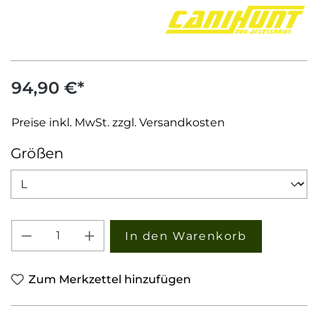
94,90 €*
Preise inkl. MwSt. zzgl. Versandkosten
auswählen
Größen
Produkt Anzahl: Gib den gewünschten W
In den Warenkorb
Zum Merkzettel hinzufügen