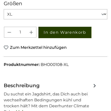
auswählen
Größen
Produkt Anzahl: Gib den gewünschten W
In den Warenkorb
Zum Merkzettel hinzufügen
Produktnummer:
BHO00108-XL
Beschreibung
Du suchst ein Jagdshirt, das Dich auch bei
wechselhaften Bedingungen kühl und
trocken hält? Mit dem Deerhunter Climate