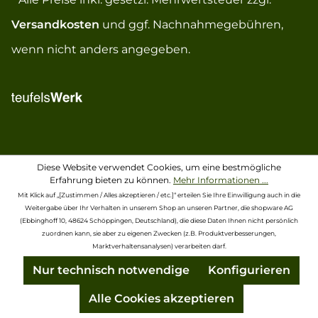
Versandkosten
und ggf. Nachnahmegebühren,
wenn nicht anders angegeben.
Diese Website verwendet Cookies, um eine bestmögliche
Erfahrung bieten zu können.
Mehr Informationen ...
Mit Klick auf „[Zustimmen / Alles akzeptieren / etc.]“ erteilen Sie Ihre Einwilligung auch in die
Weitergabe über Ihr Verhalten in unserem Shop an unseren Partner, die shopware AG
(Ebbinghoff 10, 48624 Schöppingen, Deutschland), die diese Daten Ihnen nicht persönlich
zuordnen kann, sie aber zu eigenen Zwecken (z.B. Produktverbesserungen,
Marktverhaltensanalysen) verarbeiten darf.
Nur technisch notwendige
Konfigurieren
Alle Cookies akzeptieren