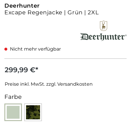
Deerhunter
Excape Regenjacke | Grün | 2XL
Nicht mehr verfügbar
299,99 €*
Preise inkl. MwSt. zzgl. Versandkosten
auswählen
Farbe
(Diese Option ist zurzeit nicht verfügbar.)
Grün
Tarnmuster