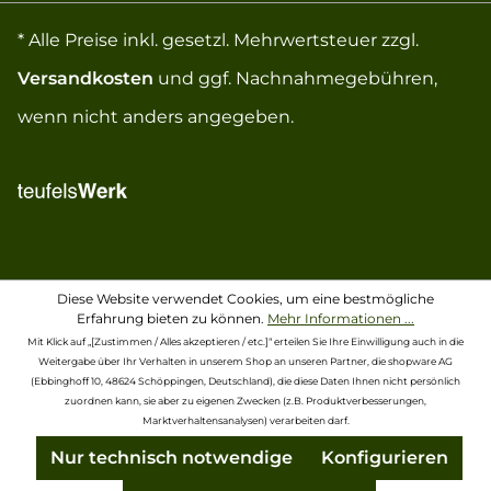
* Alle Preise inkl. gesetzl. Mehrwertsteuer zzgl.
Versandkosten
und ggf. Nachnahmegebühren,
wenn nicht anders angegeben.
Diese Website verwendet Cookies, um eine bestmögliche
Erfahrung bieten zu können.
Mehr Informationen ...
Mit Klick auf „[Zustimmen / Alles akzeptieren / etc.]“ erteilen Sie Ihre Einwilligung auch in die
Weitergabe über Ihr Verhalten in unserem Shop an unseren Partner, die shopware AG
(Ebbinghoff 10, 48624 Schöppingen, Deutschland), die diese Daten Ihnen nicht persönlich
zuordnen kann, sie aber zu eigenen Zwecken (z.B. Produktverbesserungen,
Marktverhaltensanalysen) verarbeiten darf.
Nur technisch notwendige
Konfigurieren