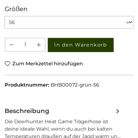
auswählen
Größen
Produkt Anzahl: Gib den gewünschten W
In den Warenkorb
Zum Merkzettel hinzufügen
Produktnummer:
BHB00072-grün-56
Beschreibung
Die Deerhunter Heat Game Trägerhose ist
deine ideale Wahl, wenn du auch bei kalten
Temperaturen draußen auf der Jagd warm un…