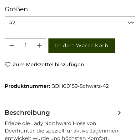
auswählen
Größen
Produkt Anzahl: Gib den gewünschten W
In den Warenkorb
Zum Merkzettel hinzufügen
Produktnummer:
BDH00159-Schwarz-42
Beschreibung
Erlebe die Lady Northward Hose von
Deerhunter, die speziell für aktive Jägerinnen
entwickelt wurde und höchsten Komfort,