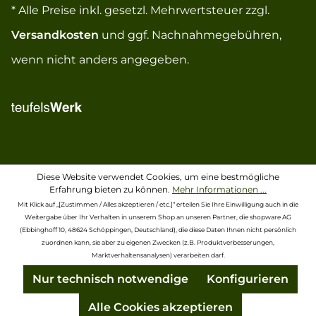
* Alle Preise inkl. gesetzl. Mehrwertsteuer zzgl.
Versandkosten
und ggf. Nachnahmegebühren,
wenn nicht anders angegeben.
Diese Website verwendet Cookies, um eine bestmögliche
Erfahrung bieten zu können.
Mehr Informationen ...
Mit Klick auf „[Zustimmen / Alles akzeptieren / etc.]“ erteilen Sie Ihre Einwilligung auch in die
Weitergabe über Ihr Verhalten in unserem Shop an unseren Partner, die shopware AG
(Ebbinghoff 10, 48624 Schöppingen, Deutschland), die diese Daten Ihnen nicht persönlich
zuordnen kann, sie aber zu eigenen Zwecken (z.B. Produktverbesserungen,
Marktverhaltensanalysen) verarbeiten darf.
Nur technisch notwendige
Konfigurieren
Alle Cookies akzeptieren