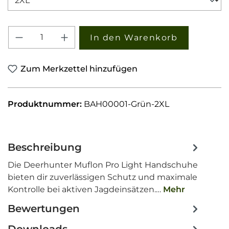
Produkt Anzahl: Gib den gewünschten W
In den Warenkorb
Zum Merkzettel hinzufügen
Produktnummer:
BAH00001-Grün-2XL
Beschreibung
Die Deerhunter Muflon Pro Light Handschuhe
bieten dir zuverlässigen Schutz und maximale
Kontrolle bei aktiven Jagdeinsätzen.…
Mehr
Bewertungen