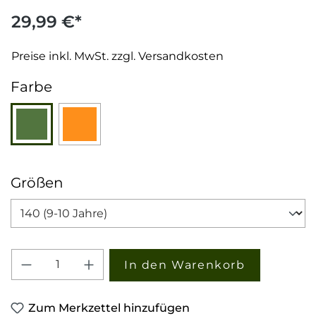
29,99 €*
Preise inkl. MwSt. zzgl. Versandkosten
auswählen
Farbe
Grün
Orange
auswählen
Größen
Produkt Anzahl: Gib den gewünschten W
In den Warenkorb
Zum Merkzettel hinzufügen