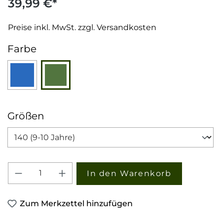
39,99 €*
Preise inkl. MwSt. zzgl. Versandkosten
auswählen
Farbe
Blau
Grün
auswählen
Größen
Produkt Anzahl: Gib den gewünschten W
In den Warenkorb
Zum Merkzettel hinzufügen