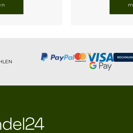
en
m
HLEN