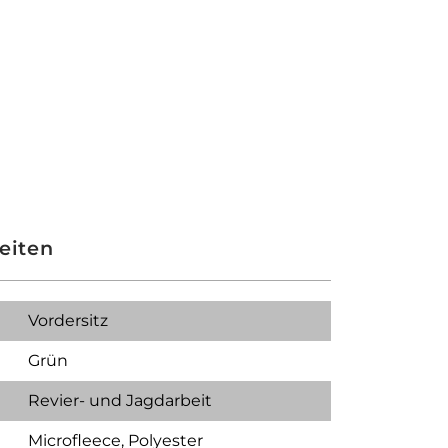
eiten
Vordersitz
Grün
Revier- und Jagdarbeit
Microfleece
, Polyester