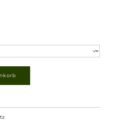
gewünschten Wert ein oder benutze d
nkorb
tz