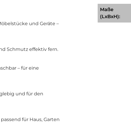
Maße
(LxBxH):
 Möbelstücke und Geräte –
nd Schmutz effektiv fern.
chbar – für eine
nglebig und für den
 passend für Haus, Garten