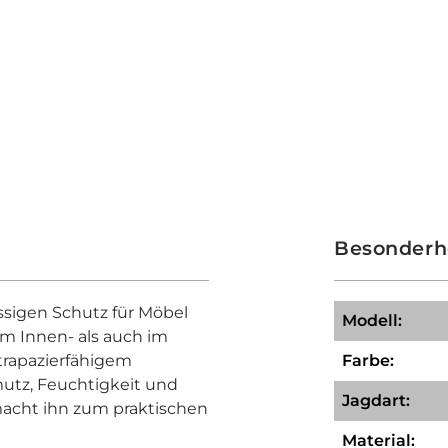
Besonderh
ssigen Schutz für Möbel
Modell:
m Innen- als auch im
trapazierfähigem
Farbe:
hmutz, Feuchtigkeit und
Jagdart:
macht ihn zum praktischen
Material: