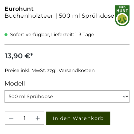
Eurohunt
Buchenholzteer | 500 ml Sprühdose
Sofort verfügbar, Lieferzeit: 1-3 Tage
13,90 €*
Preise inkl. MwSt. zzgl. Versandkosten
auswählen
Modell
Produkt Anzahl: Gib den gewünschten W
In den Warenkorb