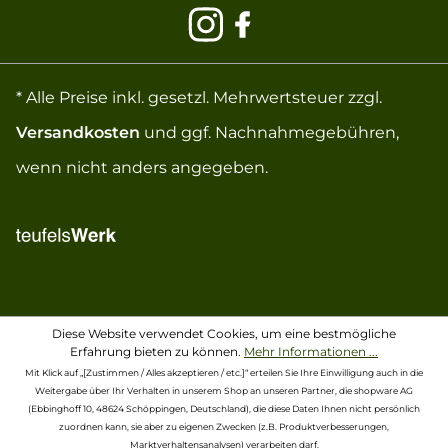
* Alle Preise inkl. gesetzl. Mehrwertsteuer zzgl.
Versandkosten
und ggf. Nachnahmegebühren,
wenn nicht anders angegeben.
Diese Website verwendet Cookies, um eine bestmögliche
Erfahrung bieten zu können.
Mehr Informationen ...
Mit Klick auf „[Zustimmen / Alles akzeptieren / etc.]“ erteilen Sie Ihre Einwilligung auch in die
Weitergabe über Ihr Verhalten in unserem Shop an unseren Partner, die shopware AG
(Ebbinghoff 10, 48624 Schöppingen, Deutschland), die diese Daten Ihnen nicht persönlich
zuordnen kann, sie aber zu eigenen Zwecken (z.B. Produktverbesserungen,
Marktverhaltensanalysen) verarbeiten darf.