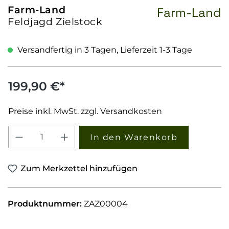
Farm-Land
Farm-Land
Feldjagd Zielstock
Versandfertig in 3 Tagen, Lieferzeit 1-3 Tage
199,90 €*
Preise inkl. MwSt. zzgl. Versandkosten
Produkt Anzahl: Gib den gewünschten W
In den Warenkorb
Zum Merkzettel hinzufügen
Produktnummer:
ZAZ00004