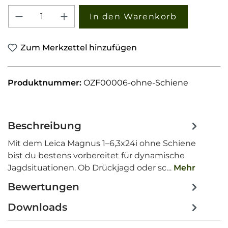
Produkt Anzahl: Gib den gewünschten W
In den Warenkorb
Zum Merkzettel hinzufügen
Produktnummer:
OZF00006-ohne-Schiene
Beschreibung
Mit dem Leica Magnus 1–6,3x24i ohne Schiene
bist du bestens vorbereitet für dynamische
Jagdsituationen. Ob Drückjagd oder sc…
Mehr
Bewertungen
Downloads