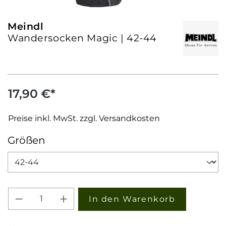
Meindl
Wandersocken Magic | 42-44
17,90 €*
Preise inkl. MwSt. zzgl. Versandkosten
auswählen
Größen
Produkt Anzahl: Gib den gewünschten W
In den Warenkorb