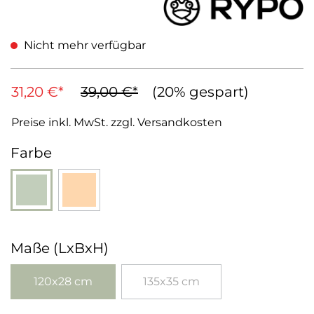
Nicht mehr verfügbar
31,20 €*
39,00 €*
(20% gespart)
Preise inkl. MwSt. zzgl. Versandkosten
auswählen
Farbe
(Diese Option ist zurzeit nicht verfügbar.)
(Diese Option ist zurzeit nicht verfügbar.)
Grün
Orange
auswählen
Maße (LxBxH)
120x28 cm
135x35 cm
(Diese Option ist zurzeit nicht verfügbar.)
(Diese Option ist zurzeit nich