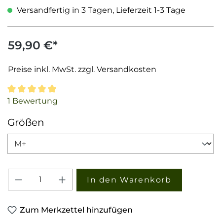
Versandfertig in 3 Tagen, Lieferzeit 1-3 Tage
59,90 €*
Preise inkl. MwSt. zzgl. Versandkosten
Durchschnittliche Bewertung von 5 von 5 Sternen
1 Bewertung
auswählen
Größen
Produkt Anzahl: Gib den gewünschten W
In den Warenkorb
Zum Merkzettel hinzufügen