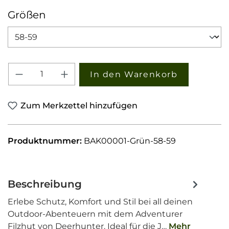
auswählen
Größen
Produkt Anzahl: Gib den gewünschten W
In den Warenkorb
Zum Merkzettel hinzufügen
Produktnummer:
BAK00001-Grün-58-59
Beschreibung
Erlebe Schutz, Komfort und Stil bei all deinen
Outdoor-Abenteuern mit dem Adventurer
Filzhut von Deerhunter. Ideal für die J…
Mehr