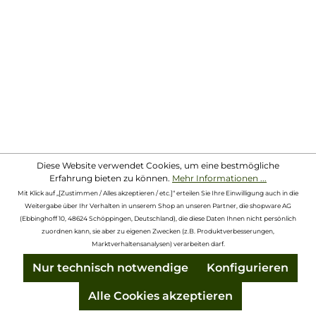
Diese Website verwendet Cookies, um eine bestmögliche
Erfahrung bieten zu können.
Mehr Informationen ...
Mit Klick auf „[Zustimmen / Alles akzeptieren / etc.]“ erteilen Sie Ihre Einwilligung auch in die
Weitergabe über Ihr Verhalten in unserem Shop an unseren Partner, die shopware AG
(Ebbinghoff 10, 48624 Schöppingen, Deutschland), die diese Daten Ihnen nicht persönlich
zuordnen kann, sie aber zu eigenen Zwecken (z.B. Produktverbesserungen,
Marktverhaltensanalysen) verarbeiten darf.
PSS
Nur technisch notwendige
Konfigurieren
Funktionsshirt Skin kurzarm
Alle Cookies akzeptieren
Ab
45,00 €*