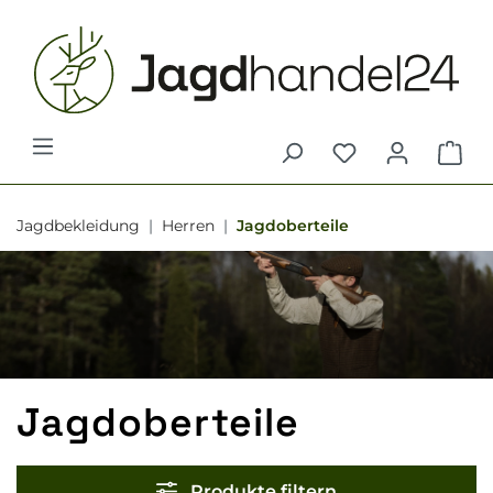
alt springen
War
Jagdbekleidung
Herren
Jagdoberteile
Jagdoberteile
Produkte filtern