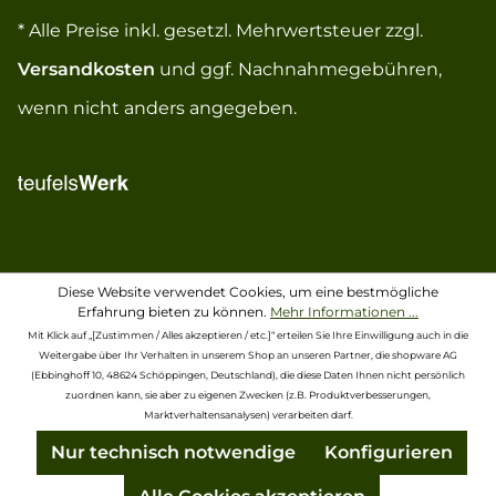
* Alle Preise inkl. gesetzl. Mehrwertsteuer zzgl.
Versandkosten
und ggf. Nachnahmegebühren,
wenn nicht anders angegeben.
Diese Website verwendet Cookies, um eine bestmögliche
Erfahrung bieten zu können.
Mehr Informationen ...
Mit Klick auf „[Zustimmen / Alles akzeptieren / etc.]“ erteilen Sie Ihre Einwilligung auch in die
Weitergabe über Ihr Verhalten in unserem Shop an unseren Partner, die shopware AG
(Ebbinghoff 10, 48624 Schöppingen, Deutschland), die diese Daten Ihnen nicht persönlich
zuordnen kann, sie aber zu eigenen Zwecken (z.B. Produktverbesserungen,
Marktverhaltensanalysen) verarbeiten darf.
Nur technisch notwendige
Konfigurieren