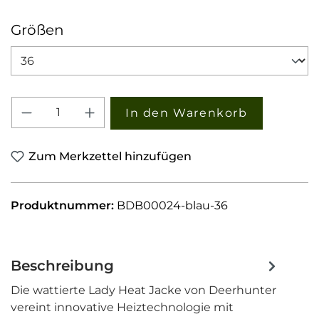
auswählen
Größen
Produkt Anzahl: Gib den gewünschten W
In den Warenkorb
Zum Merkzettel hinzufügen
Produktnummer:
BDB00024-blau-36
Beschreibung
Die wattierte Lady Heat Jacke von Deerhunter
vereint innovative Heiztechnologie mit