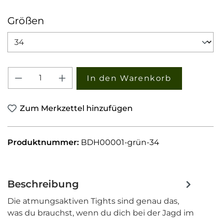
auswählen
Größen
Produkt Anzahl: Gib den gewünschten W
In den Warenkorb
Zum Merkzettel hinzufügen
Produktnummer:
BDH00001-grün-34
Beschreibung
Die atmungsaktiven Tights sind genau das,
was du brauchst, wenn du dich bei der Jagd im