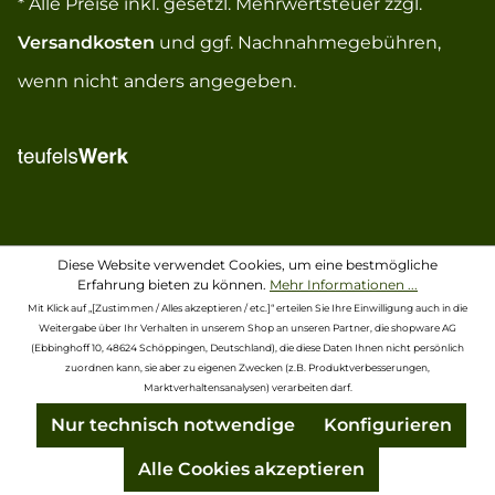
* Alle Preise inkl. gesetzl. Mehrwertsteuer zzgl.
Versandkosten
und ggf. Nachnahmegebühren,
wenn nicht anders angegeben.
Diese Website verwendet Cookies, um eine bestmögliche
Erfahrung bieten zu können.
Mehr Informationen ...
Mit Klick auf „[Zustimmen / Alles akzeptieren / etc.]“ erteilen Sie Ihre Einwilligung auch in die
Weitergabe über Ihr Verhalten in unserem Shop an unseren Partner, die shopware AG
(Ebbinghoff 10, 48624 Schöppingen, Deutschland), die diese Daten Ihnen nicht persönlich
zuordnen kann, sie aber zu eigenen Zwecken (z.B. Produktverbesserungen,
Marktverhaltensanalysen) verarbeiten darf.
Nur technisch notwendige
Konfigurieren
Alle Cookies akzeptieren