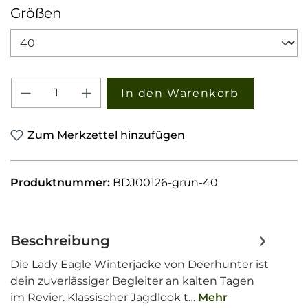
auswählen
Größen
Produkt Anzahl: Gib den gewünschten W
In den Warenkorb
Zum Merkzettel hinzufügen
Produktnummer:
BDJ00126-grün-40
Beschreibung
Die Lady Eagle Winterjacke von Deerhunter ist
dein zuverlässiger Begleiter an kalten Tagen
im Revier. Klassischer Jagdlook t…
Mehr