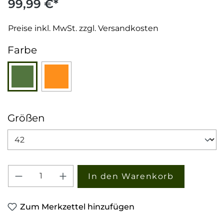
99,99 €*
Preise inkl. MwSt. zzgl. Versandkosten
auswählen
Farbe
Grün
Orange
auswählen
Größen
Produkt Anzahl: Gib den gewünschten W
In den Warenkorb
Zum Merkzettel hinzufügen