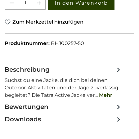
Produkt Anzahl: Gib den gewünschten W
In den Warenkorb
Zum Merkzettel hinzufügen
Produktnummer:
BHJ00257-50
Beschreibung
Suchst du eine Jacke, die dich bei deinen
Outdoor-Aktivitäten und der Jagd zuverlässig
begleitet? Die Tatra Active Jacke ver…
Mehr
Bewertungen
Downloads