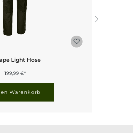
ape Light Hose
199,99 €*
den Warenkorb