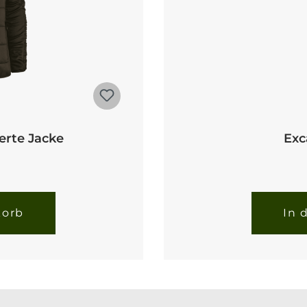
erte Jacke
Exc
korb
In 