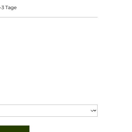
1-3 Tage
gewünschten Wert ein oder benutze d