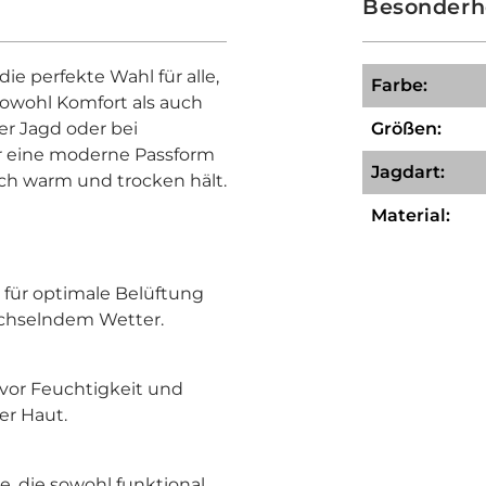
Besonderh
ie perfekte Wahl für alle,
Farbe:
sowohl Komfort als auch
r Jagd oder bei
Größen:
dir eine moderne Passform
Jagdart:
ch warm und trocken hält.
Material:
 für optimale Belüftung
chselndem Wetter.
 vor Feuchtigkeit und
er Haut.
te, die sowohl funktional