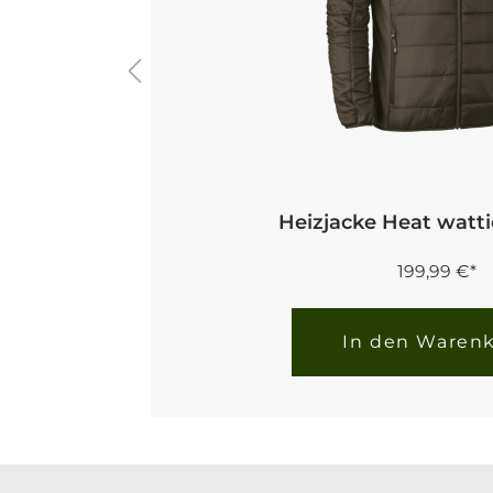
Heizjacke Heat watti
199,99 €*
In den Waren