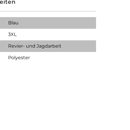
eiten
Blau
3XL
Revier- und Jagdarbeit
Polyester