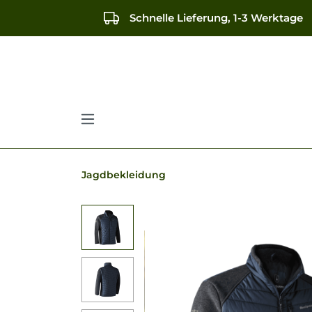
springen
Zur Hauptnavigation springen
Schnelle Lieferung, 1-3 Werktage
Jagdbekleidung
Bildergalerie überspringen