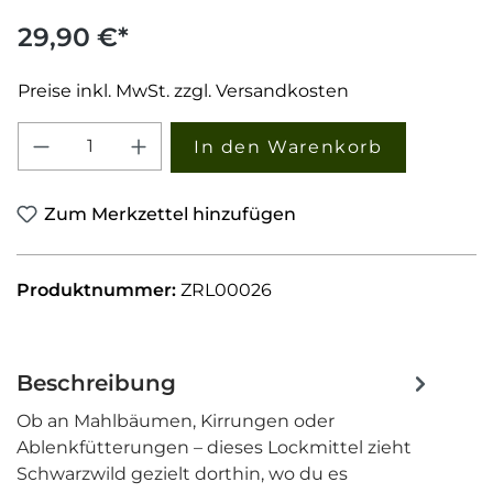
29,90 €*
Preise inkl. MwSt. zzgl. Versandkosten
Produkt Anzahl: Gib den gewünschten W
In den Warenkorb
Zum Merkzettel hinzufügen
Produktnummer:
ZRL00026
Beschreibung
Ob an Mahlbäumen, Kirrungen oder
Ablenkfütterungen – dieses Lockmittel zieht
Schwarzwild gezielt dorthin, wo du es