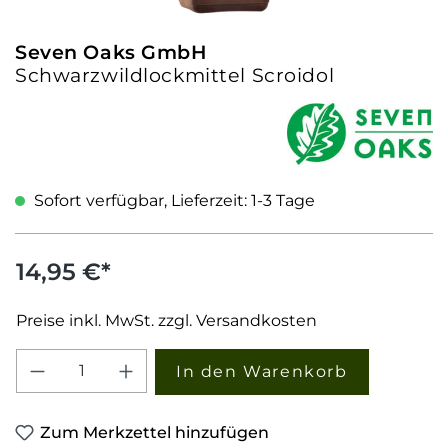
Seven Oaks GmbH
Schwarzwildlockmittel Scroidol
Sofort verfügbar, Lieferzeit: 1-3 Tage
14,95 €*
Preise inkl. MwSt. zzgl. Versandkosten
Produkt Anzahl: Gib den gewünschten W
In den Warenkorb
Zum Merkzettel hinzufügen