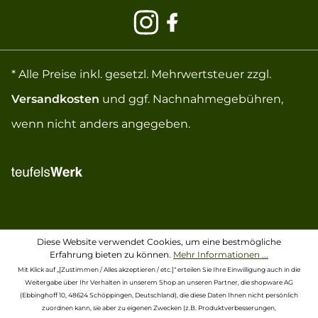
* Alle Preise inkl. gesetzl. Mehrwertsteuer zzgl.
Versandkosten
und ggf. Nachnahmegebühren,
wenn nicht anders angegeben.
Diese Website verwendet Cookies, um eine bestmögliche
Erfahrung bieten zu können.
Mehr Informationen ...
Mit Klick auf „[Zustimmen / Alles akzeptieren / etc.]“ erteilen Sie Ihre Einwilligung auch in die
Weitergabe über Ihr Verhalten in unserem Shop an unseren Partner, die shopware AG
(Ebbinghoff 10, 48624 Schöppingen, Deutschland), die diese Daten Ihnen nicht persönlich
zuordnen kann, sie aber zu eigenen Zwecken (z.B. Produktverbesserungen,