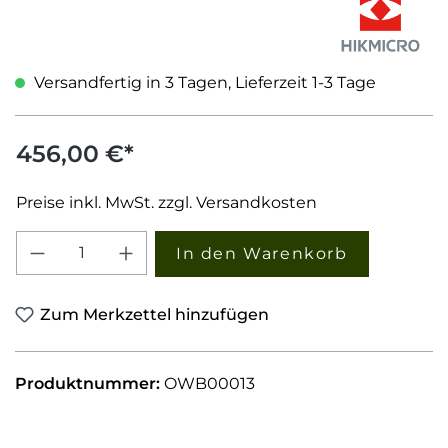
Versandfertig in 3 Tagen, Lieferzeit 1-3 Tage
456,00 €*
Preise inkl. MwSt. zzgl. Versandkosten
Produkt Anzahl: Gib den gewünschten W
In den Warenkorb
Zum Merkzettel hinzufügen
Produktnummer:
OWB00013