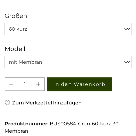
auswählen
Größen
auswählen
Modell
Produkt Anzahl: Gib den gewünschten W
In den Warenkorb
Zum Merkzettel hinzufügen
Produktnummer:
BUS00584-Grün-60-kurz-30-
Membran