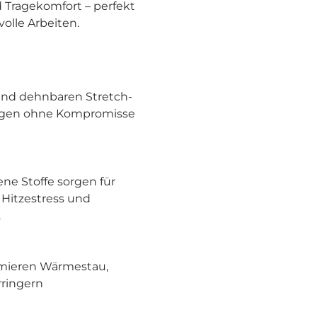
d Tragekomfort – perfekt
olle Arbeiten.
und dehnbaren Stretch-
ungen ohne Kompromisse
ne Stoffe sorgen für
n Hitzestress und
.
mieren Wärmestau,
rringern