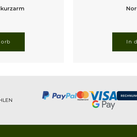
n kurzarm
Nor
korb
In 
HLEN