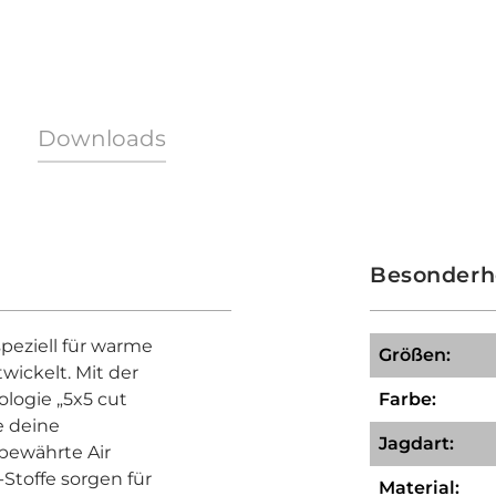
Downloads
Besonderh
peziell für warme
Größen:
wickelt. Mit der
logie „5x5 cut
Farbe:
e deine
Jagdart:
bewährte Air
toffe sorgen für
Material: