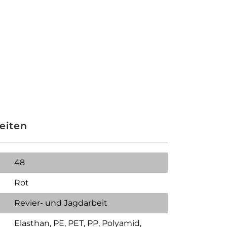
eiten
48
Rot
Revier- und Jagdarbeit
Elasthan
, PE
, PET
, PP
, Polyamid
,