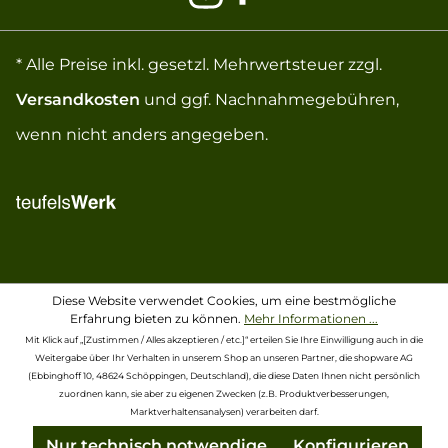
* Alle Preise inkl. gesetzl. Mehrwertsteuer zzgl.
Versandkosten
und ggf. Nachnahmegebühren,
wenn nicht anders angegeben.
Diese Website verwendet Cookies, um eine bestmögliche
Erfahrung bieten zu können.
Mehr Informationen ...
Mit Klick auf „[Zustimmen / Alles akzeptieren / etc.]“ erteilen Sie Ihre Einwilligung auch in die
Weitergabe über Ihr Verhalten in unserem Shop an unseren Partner, die shopware AG
(Ebbinghoff 10, 48624 Schöppingen, Deutschland), die diese Daten Ihnen nicht persönlich
zuordnen kann, sie aber zu eigenen Zwecken (z.B. Produktverbesserungen,
Marktverhaltensanalysen) verarbeiten darf.
Nur technisch notwendige
Konfigurieren