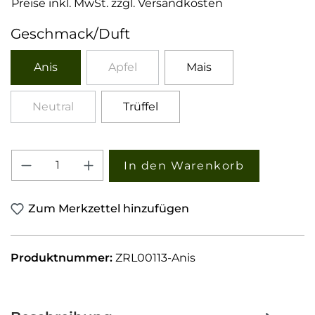
Preise inkl. MwSt. zzgl. Versandkosten
auswählen
Geschmack/Duft
Anis
Apfel
Mais
(Diese Option ist zurzeit nicht verfügba
Neutral
Trüffel
(Diese Option ist zurzeit nicht verfügbar.)
Produkt Anzahl: Gib den gewünschten W
In den Warenkorb
Zum Merkzettel hinzufügen
Produktnummer:
ZRL00113-Anis